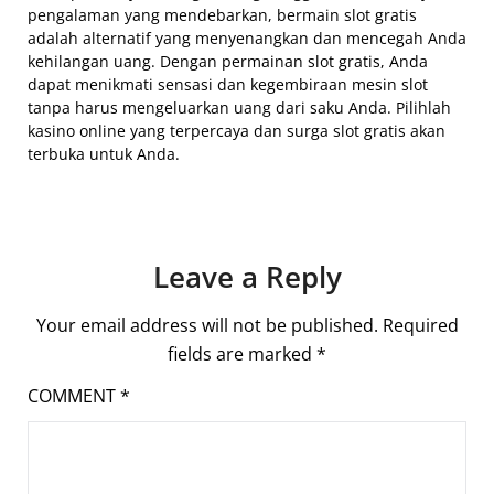
pengalaman yang mendebarkan, bermain slot gratis
adalah alternatif yang menyenangkan dan mencegah Anda
kehilangan uang. Dengan permainan slot gratis, Anda
dapat menikmati sensasi dan kegembiraan mesin slot
tanpa harus mengeluarkan uang dari saku Anda. Pilihlah
kasino online yang terpercaya dan surga slot gratis akan
terbuka untuk Anda.
Leave a Reply
Your email address will not be published.
Required
fields are marked
*
COMMENT
*