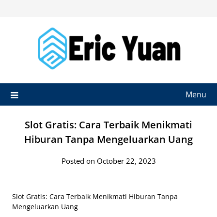
Skip
to
content
Menu
Slot Gratis: Cara Terbaik Menikmati
Hiburan Tanpa Mengeluarkan Uang
Posted on October 22, 2023
Slot Gratis: Cara Terbaik Menikmati Hiburan Tanpa
Mengeluarkan Uang