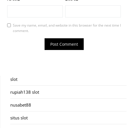
Save my name, email, and website in this browser for the next time I
comment.
slot
⁠rupiah138 slot
nusabet88
situs slot