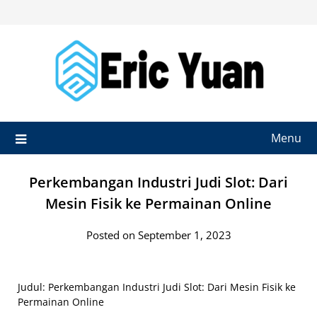
Skip
to
content
Menu
Perkembangan Industri Judi Slot: Dari
Mesin Fisik ke Permainan Online
Posted on September 1, 2023
Judul: Perkembangan Industri Judi Slot: Dari Mesin Fisik ke
Permainan Online