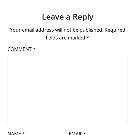
Leave a Reply
Your email address will not be published.
Required
fields are marked
*
COMMENT
*
NAME
*
EMAIL
*