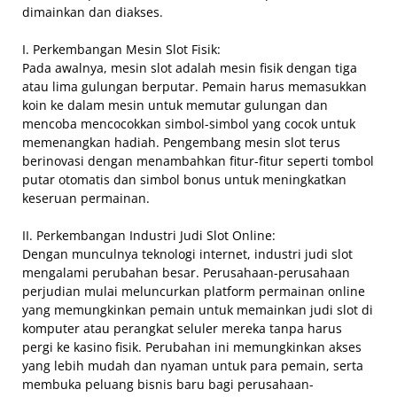
dimainkan dan diakses.
I. Perkembangan Mesin Slot Fisik:
Pada awalnya, mesin slot adalah mesin fisik dengan tiga
atau lima gulungan berputar. Pemain harus memasukkan
koin ke dalam mesin untuk memutar gulungan dan
mencoba mencocokkan simbol-simbol yang cocok untuk
memenangkan hadiah. Pengembang mesin slot terus
berinovasi dengan menambahkan fitur-fitur seperti tombol
putar otomatis dan simbol bonus untuk meningkatkan
keseruan permainan.
II. Perkembangan Industri Judi Slot Online:
Dengan munculnya teknologi internet, industri judi slot
mengalami perubahan besar. Perusahaan-perusahaan
perjudian mulai meluncurkan platform permainan online
yang memungkinkan pemain untuk memainkan judi slot di
komputer atau perangkat seluler mereka tanpa harus
pergi ke kasino fisik. Perubahan ini memungkinkan akses
yang lebih mudah dan nyaman untuk para pemain, serta
membuka peluang bisnis baru bagi perusahaan-