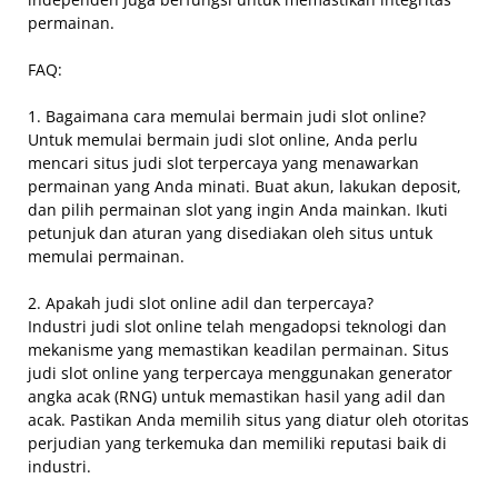
permainan.
FAQ:
1. Bagaimana cara memulai bermain judi slot online?
Untuk memulai bermain judi slot online, Anda perlu
mencari situs judi slot terpercaya yang menawarkan
permainan yang Anda minati. Buat akun, lakukan deposit,
dan pilih permainan slot yang ingin Anda mainkan. Ikuti
petunjuk dan aturan yang disediakan oleh situs untuk
memulai permainan.
2. Apakah judi slot online adil dan terpercaya?
Industri judi slot online telah mengadopsi teknologi dan
mekanisme yang memastikan keadilan permainan. Situs
judi slot online yang terpercaya menggunakan generator
angka acak (RNG) untuk memastikan hasil yang adil dan
acak. Pastikan Anda memilih situs yang diatur oleh otoritas
perjudian yang terkemuka dan memiliki reputasi baik di
industri.