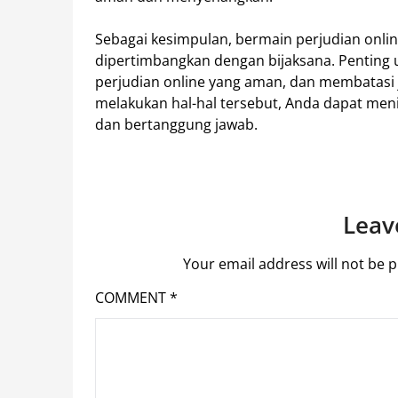
Sebagai kesimpulan, bermain perjudian online
dipertimbangkan dengan bijaksana. Penting u
perjudian online yang aman, dan membatasi
melakukan hal-hal tersebut, Anda dapat m
dan bertanggung jawab.
Leav
Your email address will not be p
COMMENT
*