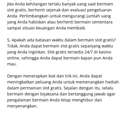
Jika Anda kehilangan terlalu banyak uang saat bermain
slot gratis, berhenti sejenak dan evaluasi pengeluaran
Anda. Pertimbangkan untuk mengurangi jumlah uang
yang Anda habiskan atau berhenti bermain sementara
sampai situasi keuangan Anda membaik.
5. Apakah ada batasan waktu dalam bermain slot gratis?
Tidak, Anda dapat bermain slot gratis sepanjang waktu
yang Anda inginkan. Slot gratis tersedia 24/7 di kasino
online, sehingga Anda dapat bermain kapan pun Anda
mau.
Dengan menerapkan kiat dan trik ini, Anda dapat
meningkatkan peluang Anda untuk memenangkan hadiah
dalam permainan slot gratis. Sejalan dengan itu, selalu
bermain dengan bijaksana dan bertanggung jawab agar
pengalaman bermain Anda tetap menghibur dan
menyenangkan.