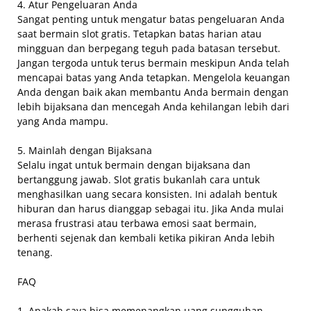
4. Atur Pengeluaran Anda
Sangat penting untuk mengatur batas pengeluaran Anda
saat bermain slot gratis. Tetapkan batas harian atau
mingguan dan berpegang teguh pada batasan tersebut.
Jangan tergoda untuk terus bermain meskipun Anda telah
mencapai batas yang Anda tetapkan. Mengelola keuangan
Anda dengan baik akan membantu Anda bermain dengan
lebih bijaksana dan mencegah Anda kehilangan lebih dari
yang Anda mampu.
5. Mainlah dengan Bijaksana
Selalu ingat untuk bermain dengan bijaksana dan
bertanggung jawab. Slot gratis bukanlah cara untuk
menghasilkan uang secara konsisten. Ini adalah bentuk
hiburan dan harus dianggap sebagai itu. Jika Anda mulai
merasa frustrasi atau terbawa emosi saat bermain,
berhenti sejenak dan kembali ketika pikiran Anda lebih
tenang.
FAQ
1. Apakah saya bisa memenangkan uang sungguhan