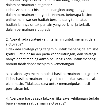
dalam permainan slot gratis?
Tidak, Anda tidak bisa memenangkan uang sungguhan
dalam permainan slot gratis. Namun, beberapa kasino
online menawarkan hadiah berupa uang tunai atau
hadiah lainnya untuk pemain yang berkinerja terbaik
dalam permainan slot gratis.
2. Apakah ada strategi yang terjamin untuk menang dalam
slot gratis?
Tidak ada strategi yang terjamin untuk menang dalam slot
gratis. Slot didasarkan pada keberuntungan, dan strategi
hanya dapat meningkatkan peluang Anda untuk menang,
namun tidak dapat menjamin kemenangan.
3. Bisakah saya memanipulasi hasil permainan slot gratis?
Tidak, hasil permainan slot gratis ditentukan secara acak
oleh mesin. Tidak ada cara untuk memanipulasi hasil
permainan ini.
4. Apa yang harus saya lakukan jika saya kehilangan terlalu
banyak uang saat bermain slot gratis?